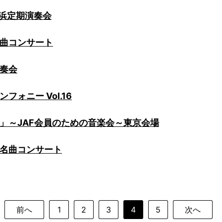
横浜定期演奏会
名曲コンサート
奏会
フォニー Vol.16
」～JAF会員のための音楽会～東京会場
名曲コンサート
前へ
1
2
3
4
5
次へ