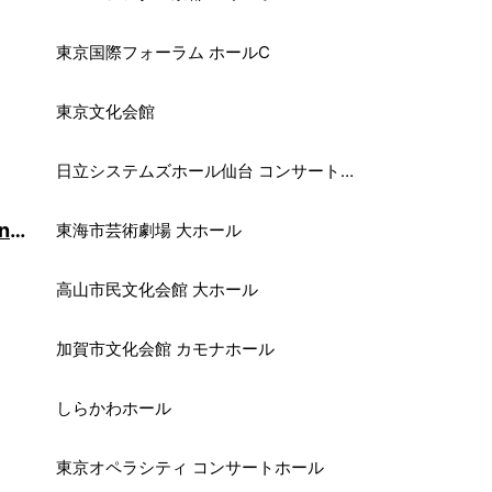
東京国際フォーラム ホールC
東京文化会館
日立システムズホール仙台 コンサートホール
東海市芸術劇場、愛と、笑い、ときどき涙の 超ゴージャス 5th Anniversary オペラいいとこどり全員集合
東海市芸術劇場 大ホール
高山市民文化会館 大ホール
加賀市文化会館 カモナホール
しらかわホール
東京オペラシティ コンサートホール